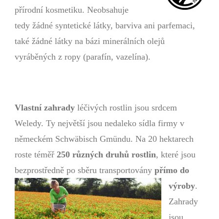
přírodní kosmetiku. Neobsahuje
tedy žádné syntetické látky, barviva ani parfemaci,
také žádné látky na bázi minerálních olejů
vyráběných z ropy (parafín, vazelína).
Vlastní zahrady
léčivých rostlin jsou srdcem
Weledy. Ty největší jsou nedaleko sídla firmy v
německém Schwäbisch Gmündu. Na 20 hektarech
roste téměř
250 různých druhů rostlin
, které jsou
bezprostředně po sběru transportovány
přímo do
výroby
.
Zahrady
jsou