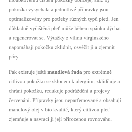
hloubkovému čištění pokožky obličeje, aniž by
pokožka vysychala a jednotlivé přípravky jsou
optimalizovány pro potřeby různých typů pleti. Jen
důkladně vyčištěná pleť může během spánku dýchat
a regenerovat se. Výtažky z vilínu virginského
napomáhají pokožku zklidnit, osvěžit ji a zjemnit
póry.
Pak existuje ještě
mandlová řada
pro extrémně
citlivou pokožku se sklonem k alergiím, zklidňuje a
chrání pokožku, redukuje podráždění a projevy
červenání. Přípravky jsou neparfemované a obsahují
mandlový olej v bio kvalitě, který citlivou pleť
zjemňuje a navrací jí její přirozenou rovnováhu.